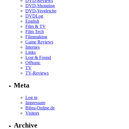
DVD-Reviews
DVD-Shopping
DVD-Vergleiche
DVDLog
English
Film & TV
Film Tech
Filmmaking
Game Reviews
Internes
Links
Lost & Found
Offtopic
TV
TV-Reviews
Meta
Log in
Impressum
Bibra-Online.de
Visitors
Archive