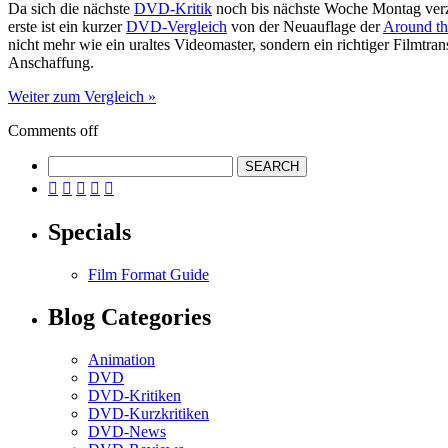
Da sich die nächste
DVD-Kritik
noch bis nächste Woche Montag verzö
erste ist ein kurzer
DVD-Vergleich
von der Neuauflage der
Around th
nicht mehr wie ein uraltes Videomaster, sondern ein richtiger Filmtra
Anschaffung.
Weiter zum Vergleich »
Comments off





Specials
Film Format Guide
Blog Categories
Animation
DVD
DVD-Kritiken
DVD-Kurzkritiken
DVD-News