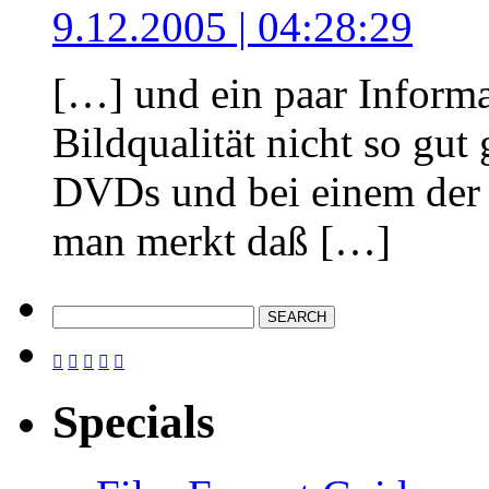
9.12.2005 | 04:28:29
[…] und ein paar Informat
Bildqualität nicht so gu
DVDs und bei einem der F
man merkt daß […]





Specials