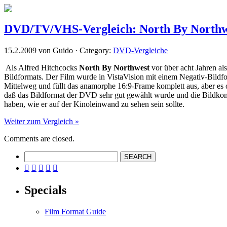
DVD/TV/VHS-Vergleich: North By Northw
15.2.2009 von Guido · Category:
DVD-Vergleiche
Als Alfred Hitchcocks
North By Northwest
vor über acht Jahren al
Bildformats. Der Film wurde in VistaVision mit einem Negativ-Bildf
Mittelweg und füllt das anamorphe 16:9-Frame komplett aus, aber es 
daß das Bildformat der DVD sehr gut gewählt wurde und die Bildkompos
haben, wie er auf der Kinoleinwand zu sehen sein sollte.
Weiter zum Vergleich »
Comments are closed.





Specials
Film Format Guide