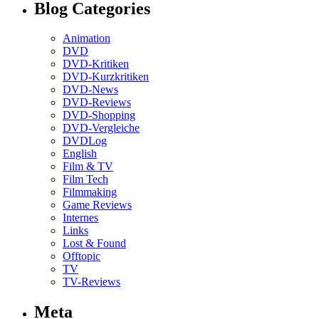
Blog Categories
Animation
DVD
DVD-Kritiken
DVD-Kurzkritiken
DVD-News
DVD-Reviews
DVD-Shopping
DVD-Vergleiche
DVDLog
English
Film & TV
Film Tech
Filmmaking
Game Reviews
Internes
Links
Lost & Found
Offtopic
TV
TV-Reviews
Meta