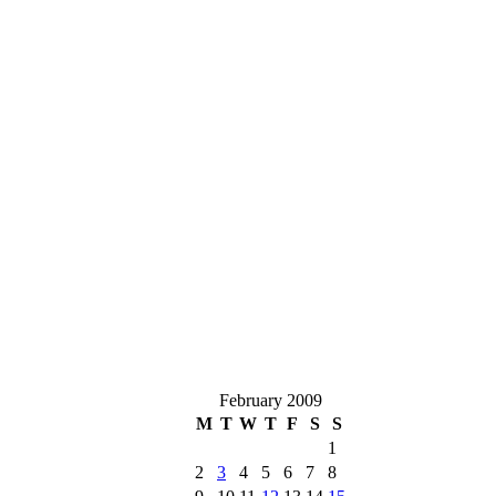
February 2009
M
T
W
T
F
S
S
1
2
3
4
5
6
7
8