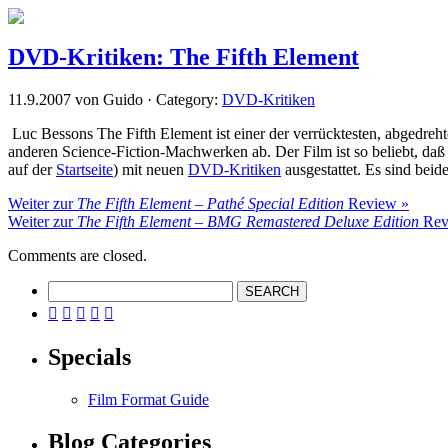
DVD-Kritiken: The Fifth Element
11.9.2007 von Guido · Category:
DVD-Kritiken
Luc Bessons The Fifth Element ist einer der verrücktesten, abgedre
anderen Science-Fiction-Machwerken ab. Der Film ist so beliebt, d
auf der
Startseite
) mit neuen
DVD-Kritiken
ausgestattet. Es sind beid
Weiter zur
The Fifth Element – Pathé Special Edition
Review »
Weiter zur
The Fifth Element – BMG Remastered Deluxe Edition
Rev
Comments are closed.





Specials
Film Format Guide
Blog Categories