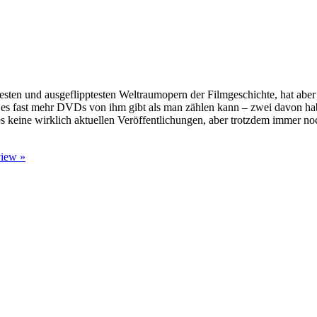
htesten und ausgeflipptesten Weltraumopern der Filmgeschichte, hat a
aß es fast mehr DVDs von ihm gibt als man zählen kann – zwei davon 
es keine wirklich aktuellen Veröffentlichungen, aber trotzdem immer noc
iew »