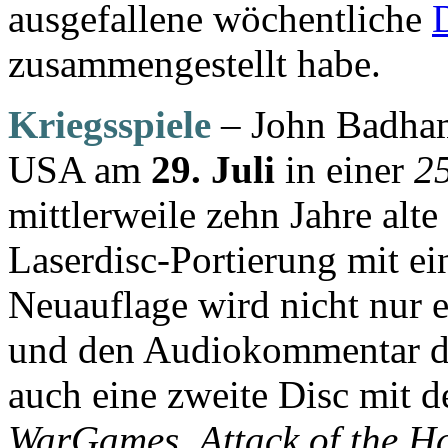
ausgefallene wöchentliche
zusammengestellt habe.
Kriegsspiele
– John Badh
USA am
29. Juli
in einer
25
mittlerweile zehn Jahre alte
Laserdisc-Portierung mit ei
Neuauflage wird nicht nur 
und den Audiokommentar de
auch eine zweite Disc mit
WarGames
,
Attack of the H