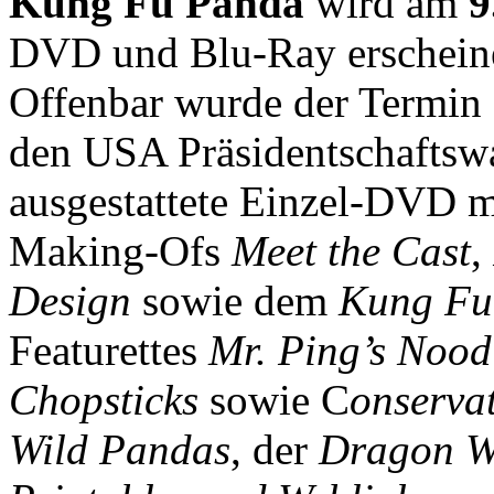
Kung Fu Panda
wird am
9
DVD und Blu-Ray erscheine
Offenbar wurde der Termin 
den USA Präsidentschaftswa
ausgestattete Einzel-DVD 
Making-Ofs
Meet the Cast
,
Design
sowie dem
Kung Fu 
Featurettes
Mr. Ping’s Nood
Chopsticks
sowie C
onservat
Wild Pandas
, der
Dragon W