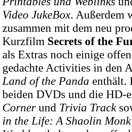
Printables und Weblinks
un
Video JukeBox
. Außerdem w
zusammen mit dem neu prod
Kurzfilm
Secrets of the Fu
als Extras noch einige offe
gedachte Activities in den
Land of the Panda
enthält.
beiden DVDs und die HD-e
Corner
und
Trivia Track
sow
in the Life: A Shaolin Monk