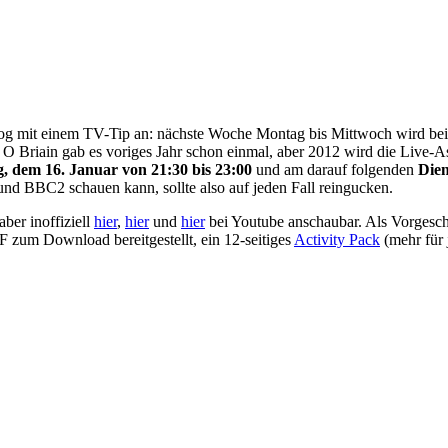
Log mit einem TV-Tip an: nächste Woche Montag bis Mittwoch wird b
 Briain gab es voriges Jahr schon einmal, aber 2012 wird die Live-
, dem 16. Januar von 21:30 bis 23:00
und am darauf folgenden
Dien
und BBC2 schauen kann, sollte also auf jeden Fall reingucken.
ber inoffiziell
hier
,
hier
und
hier
bei Youtube anschaubar. Als Vorges
 zum Download bereitgestellt, ein 12-seitiges
Activity Pack
(mehr für 