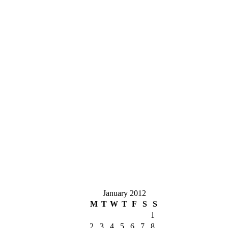
January 2012
M
T
W
T
F
S
S
1
2
3
4
5
6
7
8