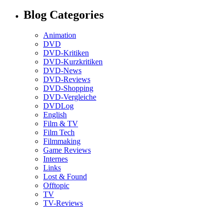
Blog Categories
Animation
DVD
DVD-Kritiken
DVD-Kurzkritiken
DVD-News
DVD-Reviews
DVD-Shopping
DVD-Vergleiche
DVDLog
English
Film & TV
Film Tech
Filmmaking
Game Reviews
Internes
Links
Lost & Found
Offtopic
TV
TV-Reviews